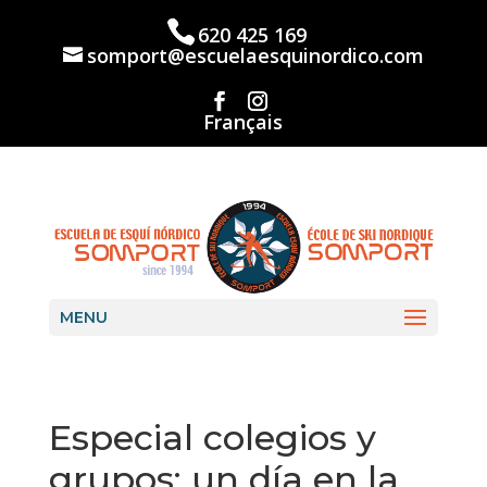
Skip
to
620 425 169
content
somport@escuelaesquinordico.com
Français
MENU
Especial colegios y
grupos: un día en la