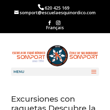
Skip
to
620 425 169
content
somport@escuelaesquinordico.com
Français
MENU
Excursiones con
raquetas Descubre la