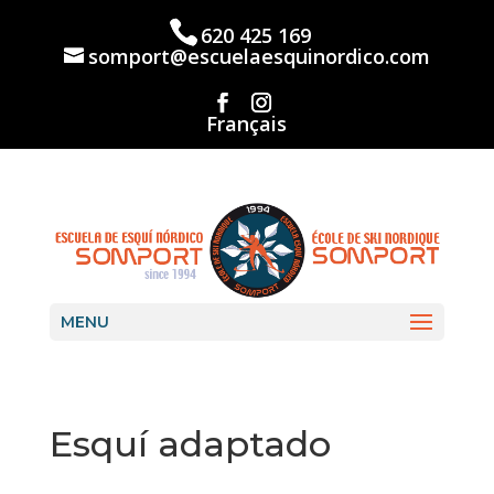
Skip
to
620 425 169
content
somport@escuelaesquinordico.com
Français
MENU
Esquí adaptado