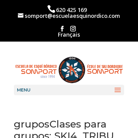
Skip
to
620 425 169
content
somport@escuelaesquinordico.com
Français
MENU
gruposClases para
grupos: SKI4, TRIBU,