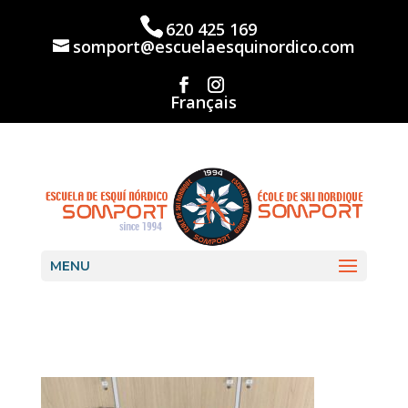
Skip
to
620 425 169
content
somport@escuelaesquinordico.com
Français
MENU