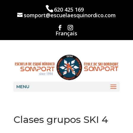
Skip
to
620 425 169
content
somport@escuelaesquinordico.com
Français
MENU
Clases grupos SKI 4