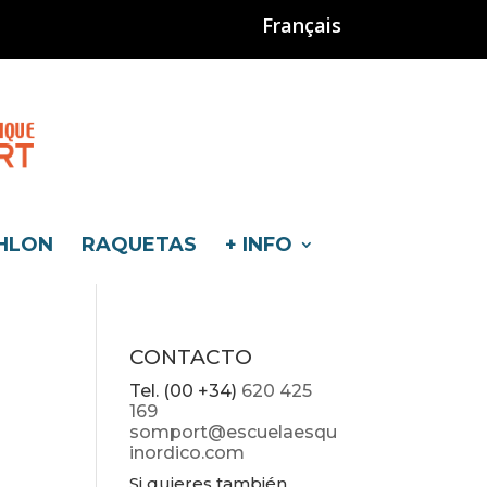
Français
HLON
RAQUETAS
+ INFO
CONTACTO
Tel. (00 +34)
620 425
169
somport@escuelaesqu
inordico.com
Si quieres también