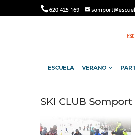
Skip
to
620 425 169
somport@escuel
content
ESCUELA
VERANO
PAR
SKI CLUB Somport