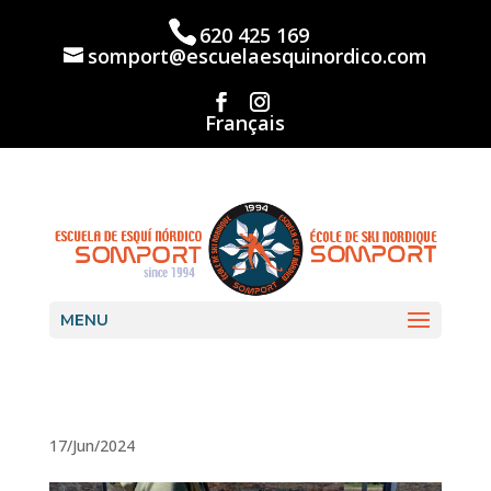
Skip
to
620 425 169
content
somport@escuelaesquinordico.com
Français
MENU
17/Jun/2024