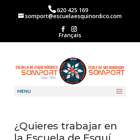
Skip
to
620 425 169
content
somport@escuelaesquinordico.com
Français
MENU
¿Quieres trabajar en
la Escuela de Esquí